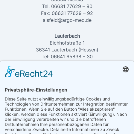
Tel: 06631 77629 – 90
Fax: 06631 77629 – 92
alsfeld@argo-med.de
Lauterbach
Eichhofstraße 1
36341 Lauterbach (Hessen)
Tel: 06641 65838 – 30
Fax: 06641 65838 – 32
lauterbach@argo-med.de
Sprechzeiten
Marburg
Mo – Do: 8:00-16:00 Uhr
Fr: 8:00-12:00 Uhr